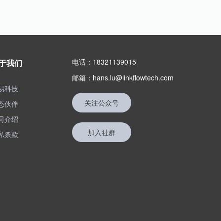
电话：18321139015
于我们
邮箱：hans.lu@linkflowtech.com
易科技
关注公众号
态伙伴
司介绍
加入社群
私条款