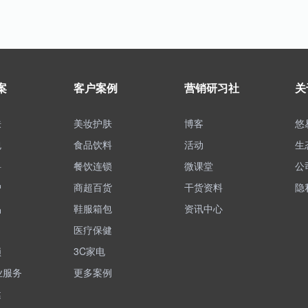
案
客户案例
营销研习社
关
肤
美妆护肤
博客
悠
包
食品饮料
活动
生
料
餐饮连锁
微课堂
公
护
商超百货
干货资料
隐
品
鞋服箱包
资讯中心
医疗保健
锁
3C家电
业服务
更多案例
健