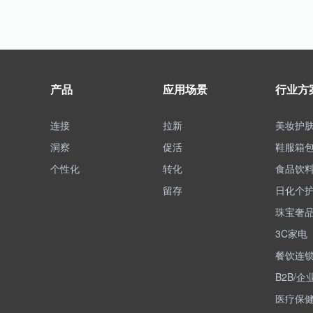
产品
应用场景
行业方
连接
拉新
美妆护
洞察
促活
鞋服箱
个性化
转化
食品饮
留存
日化个
珠宝奢
3C家电
餐饮连
B2B/企
医疗保