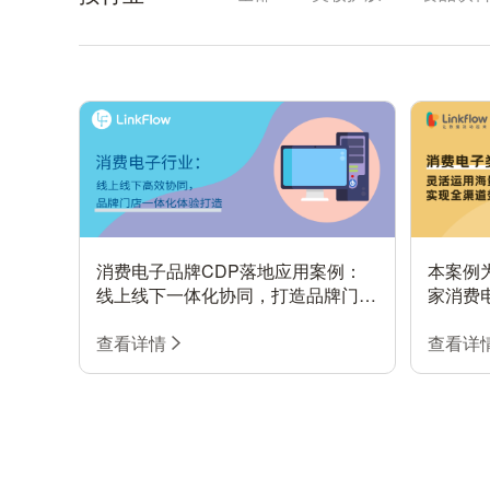
消费电子品牌CDP落地应用案例：
本案例为
线上线下一体化协同，打造品牌门店
家消费
一体化体验
验，为
查看详情
列的解
查看详
壁垒来
到实现
及最终
等等，L
诉求，