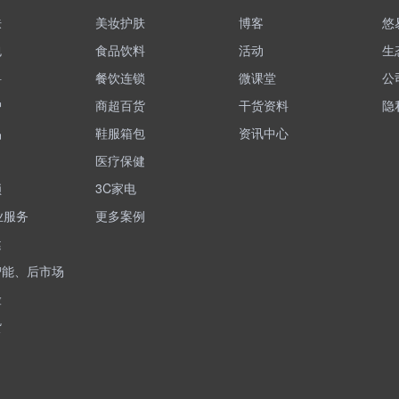
肤
美妆护肤
博客
悠
包
食品饮料
活动
生
料
餐饮连锁
微课堂
公
护
商超百货
干货资料
隐
品
鞋服箱包
资讯中心
医疗保健
锁
3C家电
业服务
更多案例
健
智能、后市场
险
货