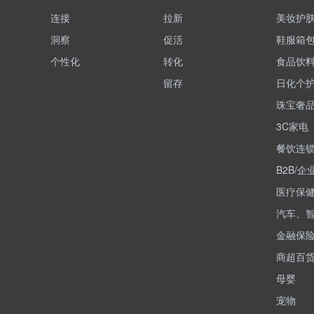
连接
拉新
美妆护
洞察
促活
鞋服箱
个性化
转化
食品饮
留存
日化个
珠宝奢
3C家电
餐饮连
B2B/企
医疗保
汽车、
金融保
商超百
母婴
宠物