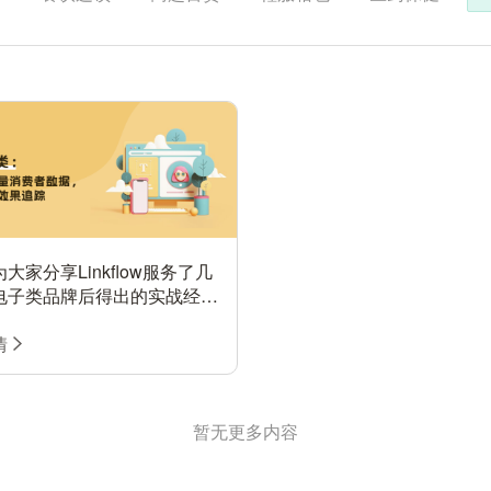
大家分享Linkflow服务了几
电子类品牌后得出的实战经
消费电子类品牌全面提出一系
决方案。从打破流量巨头数据
情
收集用户公域平台行为数据，
关键节点自动化营销触达，以
广告投放数据，实现报表分析
暂无更多内容
inkflow抓准电商企业的核心
实现营销效果的最大化。