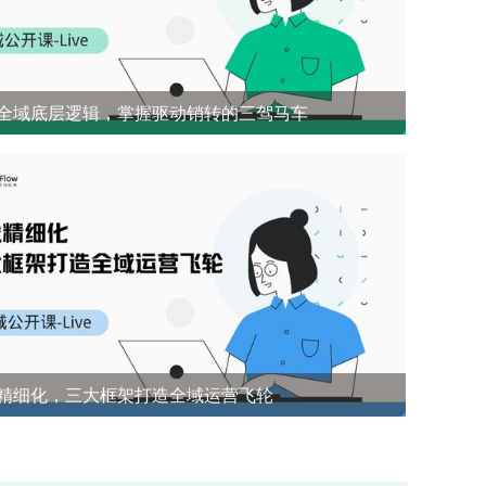
全域底层逻辑，掌握驱动销转的三驾马车
开源社群兜底 前1%能悟到的社群成单策略
精细化，三大框架打造全域运营飞轮