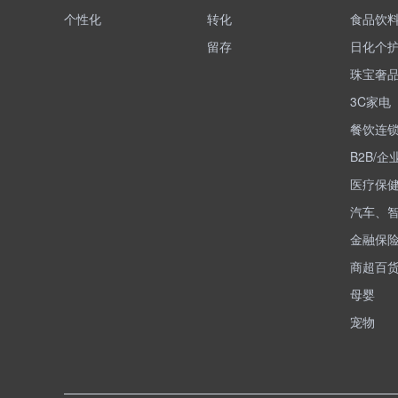
个性化
转化
食品饮
留存
日化个
珠宝奢
3C家电
餐饮连
B2B/企
医疗保
汽车、
金融保
商超百
母婴
宠物