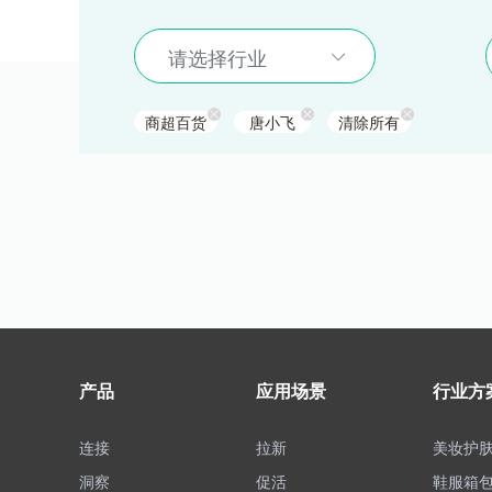
请选择行业
商超百货
唐小飞
清除所有
产品
应用场景
行业方
连接
拉新
美妆护
洞察
促活
鞋服箱