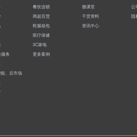
料
餐饮连锁
微课堂
公
护
商超百货
干货资料
隐
品
鞋服箱包
资讯中心
医疗保健
锁
3C家电
业服务
更多案例
健
智能、后市场
险
货