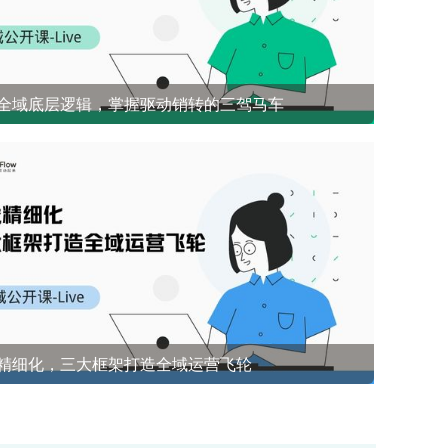
全域底层逻辑，掌握驱动销转的三驾马车
开源社群兜底 前1%能悟到的社群成单策略
精细化，三大框架打造全域运营飞轮