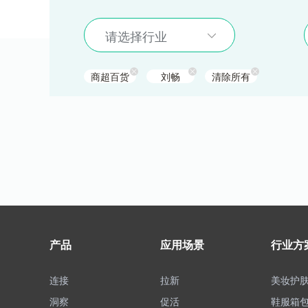
请选择行业
商超百货
刘畅
清除所有
产品
应用场景
行业方
连接
拉新
美妆护
洞察
促活
鞋服箱