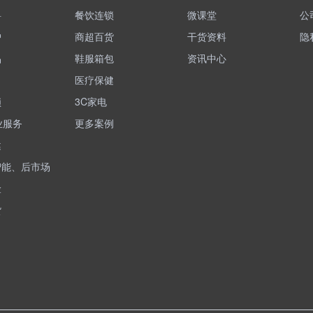
料
餐饮连锁
微课堂
公
护
商超百货
干货资料
隐
品
鞋服箱包
资讯中心
医疗保健
锁
3C家电
业服务
更多案例
健
智能、后市场
险
货