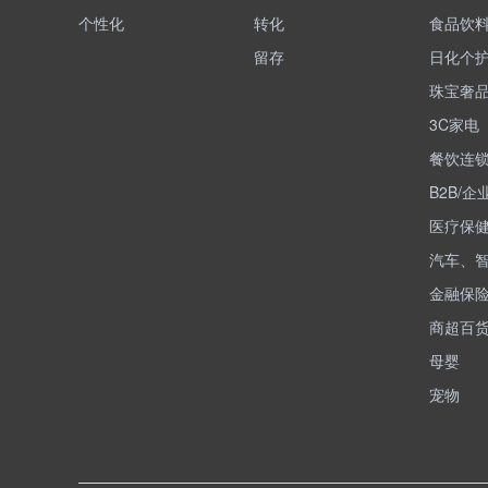
个性化
转化
食品饮
留存
日化个
珠宝奢
3C家电
餐饮连
B2B/企
医疗保
汽车、
金融保
商超百
母婴
宠物