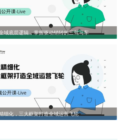
全域底层逻辑，掌握驱动销转的三驾马车
开源社群兜底 前1%能悟到的社群成单策略
精细化，三大框架打造全域运营飞轮