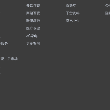
料
餐饮连锁
微课堂
公
护
商超百货
干货资料
隐
品
鞋服箱包
资讯中心
医疗保健
锁
3C家电
业服务
更多案例
健
智能、后市场
险
货