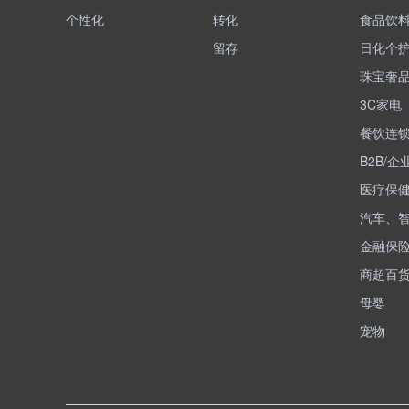
个性化
转化
食品饮
留存
日化个
珠宝奢
3C家电
餐饮连
B2B/企
医疗保
汽车、
金融保
商超百
母婴
宠物