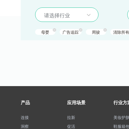
请选择行业
母婴
广告追踪
周骏
清除所
产品
应用场景
行业方
连接
拉新
美妆护
洞察
促活
鞋服箱