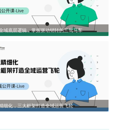
全域底层逻辑，掌握驱动销转的三驾马车
开源社群兜底 前1%能悟到的社群成单策略
精细化，三大框架打造全域运营飞轮