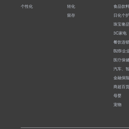
个性化
转化
食品饮
留存
日化个
珠宝奢
3C家电
餐饮连
B2B/企
医疗保
汽车、
金融保
商超百
母婴
宠物