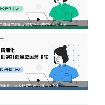
全域底层逻辑，掌握驱动销转的三驾马车
开源社群兜底 前1%能悟到的社群成单策略
精细化，三大框架打造全域运营飞轮