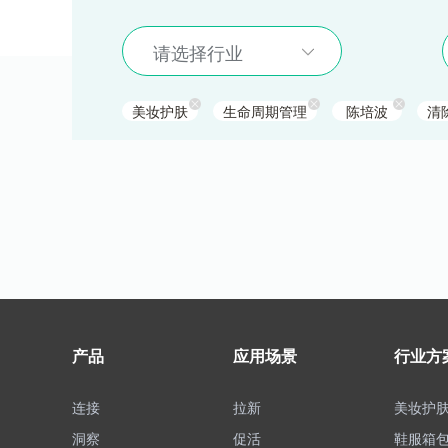
请选择行业
美妆护肤
生命周期管理
陈培波
清
产品
应用场景
行业方
连接
拉新
美妆护
洞察
促活
鞋服箱