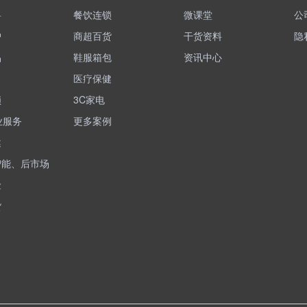
料
餐饮连锁
微课堂
公
护
商超百货
干货资料
隐
品
鞋服箱包
资讯中心
医疗保健
锁
3C家电
业服务
更多案例
健
智能、后市场
险
货