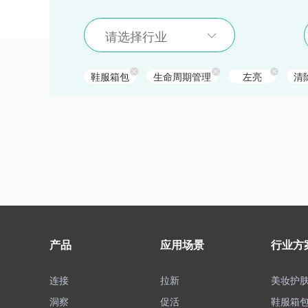
请选择行业
鞋服箱包
生命周期管理
左亮
清
产品
应用场景
行业方
连接
拉新
美妆护
洞察
促活
鞋服箱