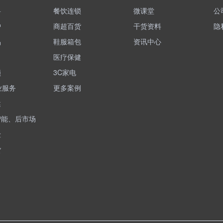
料
餐饮连锁
微课堂
公
护
商超百货
干货资料
隐
品
鞋服箱包
资讯中心
医疗保健
锁
3C家电
业服务
更多案例
健
智能、后市场
险
货