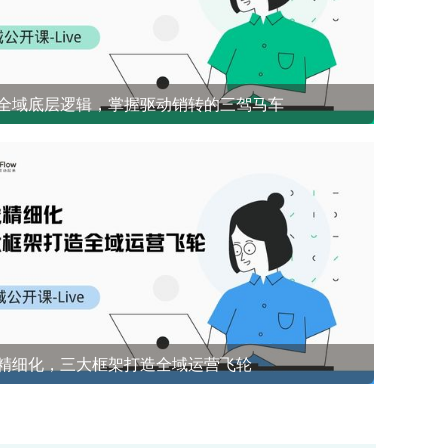
全域底层逻辑，掌握驱动销转的三驾马车
开源社群兜底 前1%能悟到的社群成单策略
精细化，三大框架打造全域运营飞轮