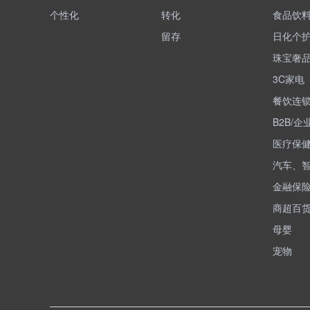
个性化
转化
食品饮
留存
日化个
珠宝奢
3C家电
餐饮连
B2B/企
医疗保
汽车、
金融保
商超百
母婴
宠物