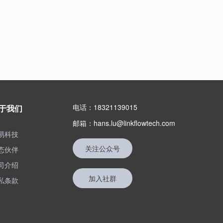
电话：18321139015
于我们
邮箱：hans.lu@linkflowtech.com
易科技
关注公众号
态伙伴
司介绍
加入社群
私条款