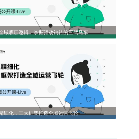
全域底层逻辑，掌握驱动销转的三驾马车
开源社群兜底 前1%能悟到的社群成单策略
精细化，三大框架打造全域运营飞轮