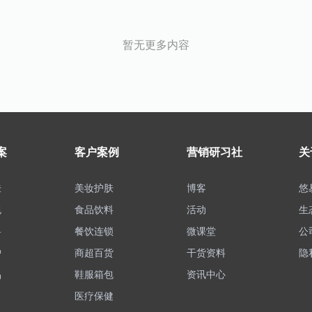
暂无更多内容
案
客户案例
营销研习社
关
肤
美妆护肤
博客
悠
包
食品饮料
活动
生
料
餐饮连锁
微课堂
公
护
商超百货
干货资料
隐
品
鞋服箱包
资讯中心
医疗保健