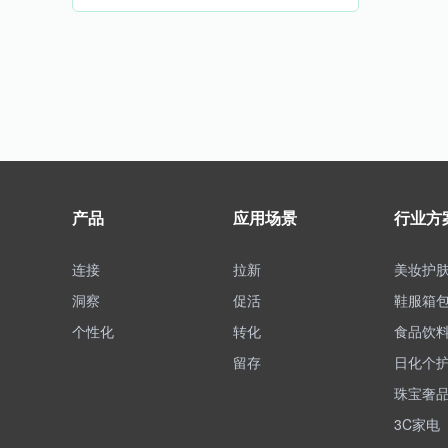
产品
应用场景
行业方
连接
拉新
美妆护
洞察
促活
鞋服箱
个性化
转化
食品饮
留存
日化个
珠宝奢
3C家电