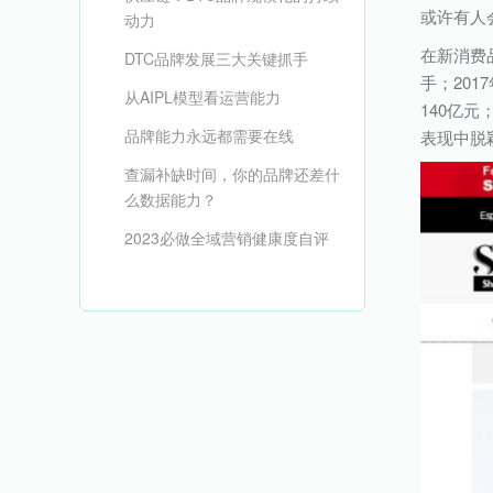
或许有人
动力
在新消费
DTC品牌发展三大关键抓手
手；20
从AIPL模型看运营能力
140亿元
品牌能力永远都需要在线
表现中脱
查漏补缺时间，你的品牌还差什
么数据能力？
2023必做全域营销健康度自评