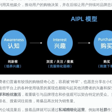
利用其他媒介，推动用户的购物决策，并在后续让用户持续对品牌忠
费者们普遍有较强的购物猎奇心态，容易被“种草”，也愿意分享在小
这些平台上的各种使用场景的展现也都能勾起其他消费者的兴趣和探究
草和粉丝激活
，着重吸引与品牌理念和价值观可以契合特定的受众。
排名、搜索词往前推，将爆品再次转为销售量。
的公域流量后，接着品牌就可以通过
私域精细化运营
。例如将
社群
作