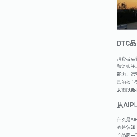
DTC
消费者运
和复购并
能力
。运
己的核心
从而以数
从AI
什么是A
的是
认知（
个品牌→