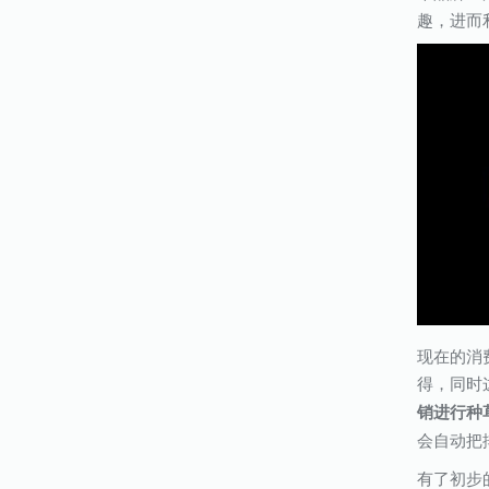
趣，进而
现在的消
得，同时
销进行种
会自动把
有了初步