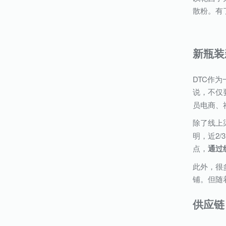
散粉。有
新瓶装
DTC作
说，不仅
员电商、
除了线上
明，近2
点，
通过
此外，很多
铺。但随
供应链