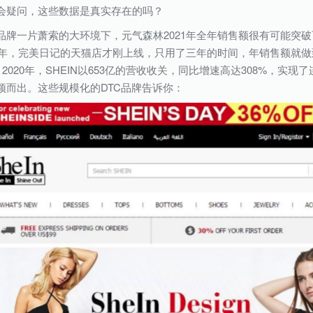
会疑问，这些数据是真实存在的吗？
品牌一片萧索的大环境下，元气森林2021年全年销售额很有可能突
17年，完美日记的天猫店才刚上线，只用了三年的时间，年销售额就做
；2020年，SHEIN以653亿的营收收关，同比增速高达308%，实
颖而出。这些规模化的DTC品牌告诉你：