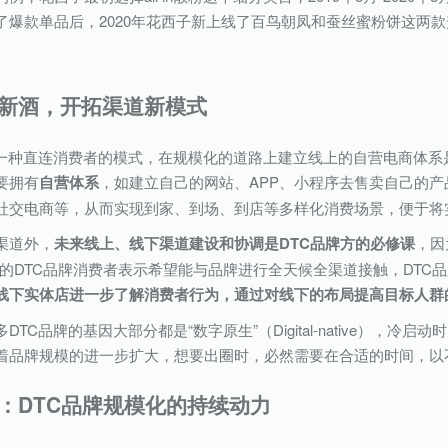
了爆款单品后，2020年花西子新上线了百鸟朝凤和蚕丝蜜粉饼这两
新酒，开拓渠道新模式
为一种直连消费者的模式，在规模化的道路上建立线上的自营电商体系
要拥有
自营体系
，如建立自己的网站、APP、小程序去售卖自己的产
社交电商等，从而实现到家、到场、到店等多样化消费场景，便于将
渠道外，
未来线上、线下渠道建设和协调是DTC品牌方的必修课
，因
/3的DTC品牌消费者表示希望能与品牌进行全天候全渠道接触，DT
线下实体店进一步了解消费者行为，通过对线下的布局提高目标人群
DTC品牌的基因大部分都是“数字原生”（Digital-native），
着品牌规模的进一步扩大，想要出圈时，必然需要在合适的时间，以
：DTC品牌规模化的持续动力