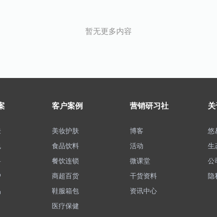
暂无更多内容
案
客户案例
营销研习社
关
肤
美妆护肤
博客
悠
包
食品饮料
活动
生
料
餐饮连锁
微课堂
公
护
商超百货
干货资料
隐
品
鞋服箱包
资讯中心
医疗保健