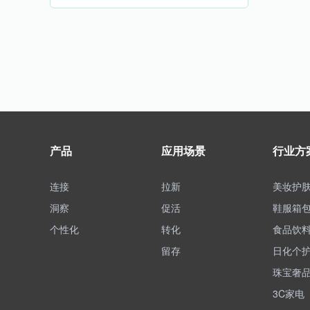
产品
应用场景
行业方
连接
拉新
美妆护
洞察
促活
鞋服箱
个性化
转化
食品饮
留存
日化个
珠宝奢
3C家电