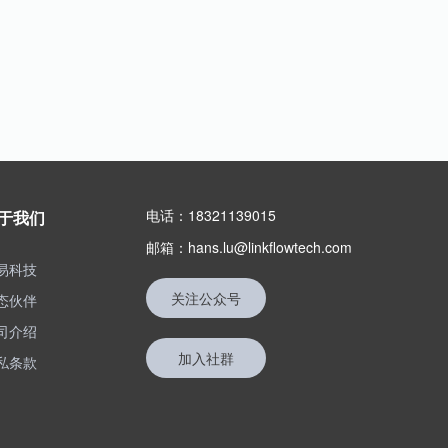
电话：18321139015
于我们
邮箱：hans.lu@linkflowtech.com
易科技
关注公众号
态伙伴
司介绍
加入社群
私条款