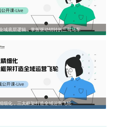
全域底层逻辑，掌握驱动销转的三驾马车
开源社群兜底 前1%能悟到的社群成单策略
精细化，三大框架打造全域运营飞轮