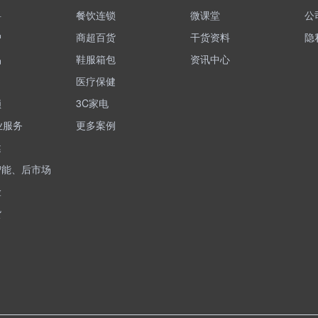
料
餐饮连锁
微课堂
公
护
商超百货
干货资料
隐
品
鞋服箱包
资讯中心
医疗保健
锁
3C家电
业服务
更多案例
健
智能、后市场
险
货