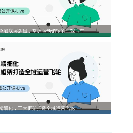
全域底层逻辑，掌握驱动销转的三驾马车
开源社群兜底 前1%能悟到的社群成单策略
精细化，三大框架打造全域运营飞轮