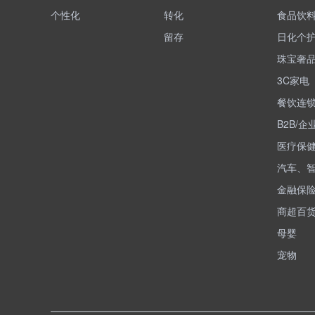
个性化
转化
食品饮
留存
日化个
珠宝奢
3C家电
餐饮连
B2B/企
医疗保
汽车、
金融保
商超百
母婴
宠物