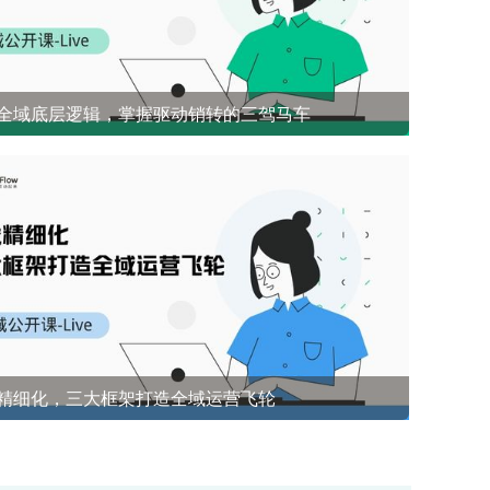
全域底层逻辑，掌握驱动销转的三驾马车
开源社群兜底 前1%能悟到的社群成单策略
精细化，三大框架打造全域运营飞轮