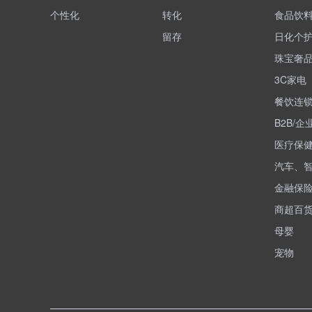
个性化
转化
食品饮
留存
日化个
珠宝奢
3C家电
餐饮连
B2B/企
医疗保
汽车、
金融保
商超百
母婴
宠物