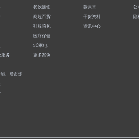
料
餐饮连锁
微课堂
公
护
商超百货
干货资料
隐
品
鞋服箱包
资讯中心
医疗保健
锁
3C家电
业服务
更多案例
健
智能、后市场
险
货