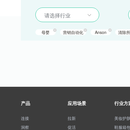
请选择行业
母婴
营销自动化
Anson
清除
产品
应用场景
行业方
连接
拉新
美妆护
洞察
促活
鞋服箱