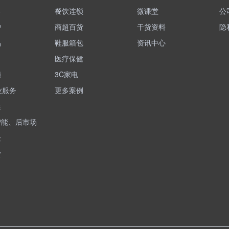
料
餐饮连锁
微课堂
公
护
商超百货
干货资料
隐
品
鞋服箱包
资讯中心
医疗保健
锁
3C家电
业服务
更多案例
健
智能、后市场
险
货