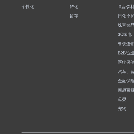
个性化
转化
食品饮
留存
日化个
珠宝奢
3C家电
餐饮连
B2B/企
医疗保
汽车、
金融保
商超百
母婴
宠物