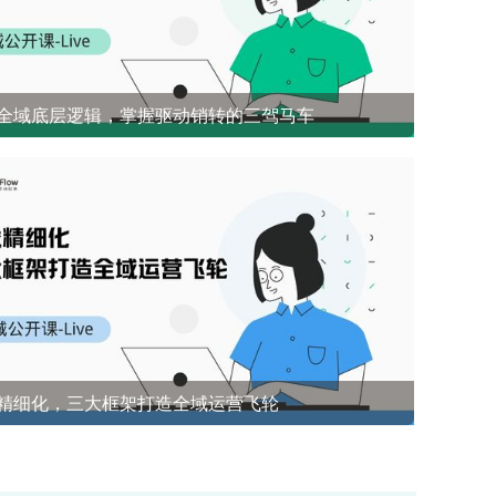
全域底层逻辑，掌握驱动销转的三驾马车
开源社群兜底 前1%能悟到的社群成单策略
精细化，三大框架打造全域运营飞轮