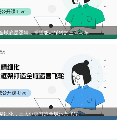
全域底层逻辑，掌握驱动销转的三驾马车
开源社群兜底 前1%能悟到的社群成单策略
精细化，三大框架打造全域运营飞轮