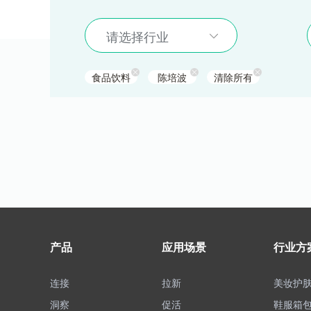
请选择行业
食品饮料
陈培波
清除所有
产品
应用场景
行业方
连接
拉新
美妆护
洞察
促活
鞋服箱