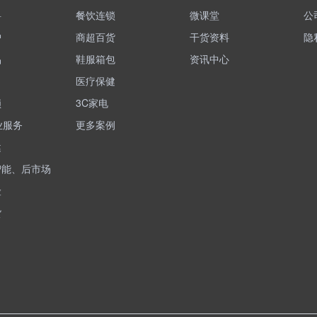
料
餐饮连锁
微课堂
公
护
商超百货
干货资料
隐
品
鞋服箱包
资讯中心
医疗保健
锁
3C家电
业服务
更多案例
健
智能、后市场
险
货