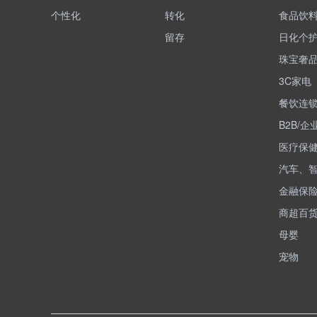
个性化
转化
食品饮
留存
日化个
珠宝奢
3C家电
餐饮连
B2B/企
医疗保
汽车、
金融保
商超百
母婴
宠物