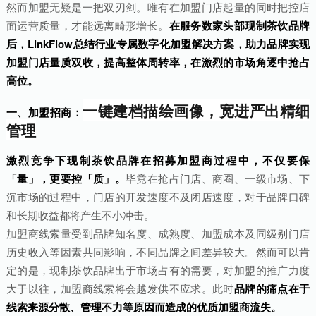
然而加盟无疑是一把双刃剑。唯有在加盟门店起量的同时把控店
面运营质量，才能远离畸形增长。
在服务数家头部现制茶饮品牌
后，LinkFlow总结行业专属数字化加盟解决方案，助力品牌实现
加盟门店量质双收，提高整体周转率，在激烈的市场角逐中抢占
高位。
一键建档描绘画像，宽进严出精细
一、加盟招商：
管理
激烈竞争下现制茶饮品牌在招募加盟商过程中，不仅要保
「量」，更要控「质」。
毕竟在抢占门店、商圈、一级市场、下
沉市场的过程中，门店的开发速度不及闭店速度，对于品牌口碑
和长期收益都将产生不小冲击。
加盟商线索量受到品牌知名度、成熟度、加盟成本及同级别门店
历史收入等因素共同影响，不同品牌之间差异较大。然而可以肯
定的是，现制茶饮品牌出于市场占有的需要，对加盟的推广力度
大于以往，加盟商线索将会越发供不应求。此时
品牌的痛点在于
线索来源分散、管理不力等原因而造成的优质加盟商流失。