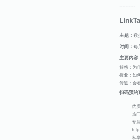
----------
LinkT
主题：
数
时间：
每
主要内容
解惑：为
授业：如
传道：会
扫码预约
优
热
专
http
私