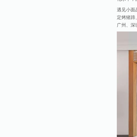
遇见小面
定烤猪蹄
广州、深